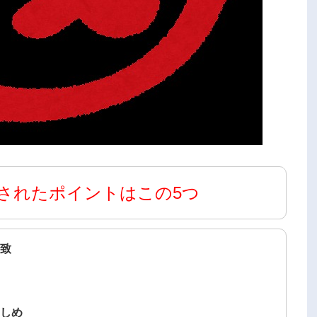
されたポイントはこの5つ
一致
る
せしめ