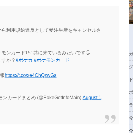
から利用規約違反として受注生産をキャンセルさ
モンカード151共に来ているみたいです🤔
ますか？
#ポケカ
#ポケモンカード
情報
https://t.co/xe4ChQzwGs
ドまとめ (@PokeGetInfoMain)
August 1,