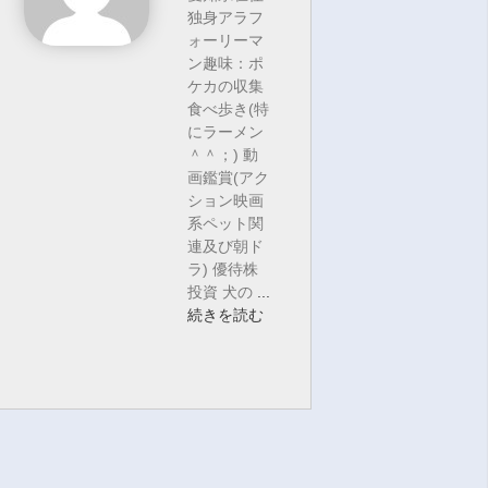
独身アラフ
ォーリーマ
ン趣味：ポ
ケカの収集
食べ歩き(特
にラーメン
＾＾；) 動
画鑑賞(アク
ション映画
系ペット関
連及び朝ド
ラ) 優待株
投資 犬の
...
続きを読む