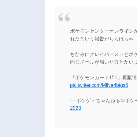
ポケモンセンターオンライン
れたという報告がちらほら👀
ちなみにクレイバーストとポケ
同じメールが届いた方とかい
『ポケモンカード151』再販
pic.twitter.com/MINa4btgs5
— ポケゲトちゃんねる＠ポケモンカー
2023