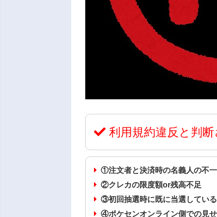
利用規約違反と判断
①注文者と決済時の名義人の不
②クレカの限度額or残高不足
③初回抽選時に既に当選してい
④ポケセンオンライン側での見