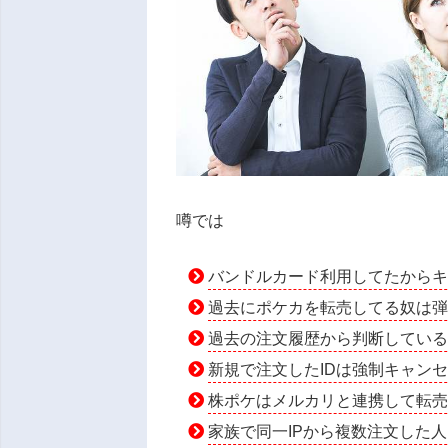
噂では
バンドルカード利用してたから
過去にポケカを転売してる奴は
過去の注文履歴から判断してい
新規で注文したIDは強制キャン
株ポケはメルカリと連携して転
家族で同一IPから複数注文した