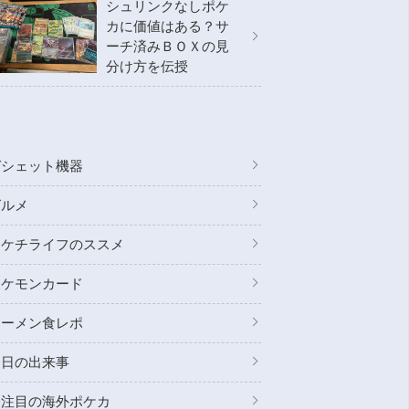
シュリンクなしポケ
カに価値はある？サ
ーチ済みＢＯＸの見
分け方を伝授
ガシェット機器
グルメ
ドケチライフのススメ
ポケモンカード
ラーメン食レポ
今日の出来事
今注目の海外ポケカ