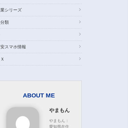
副業シリーズ
未分類
株
格安スマホ情報
ＦＸ
ABOUT ME
やまもん
やまもん：
愛知県在住